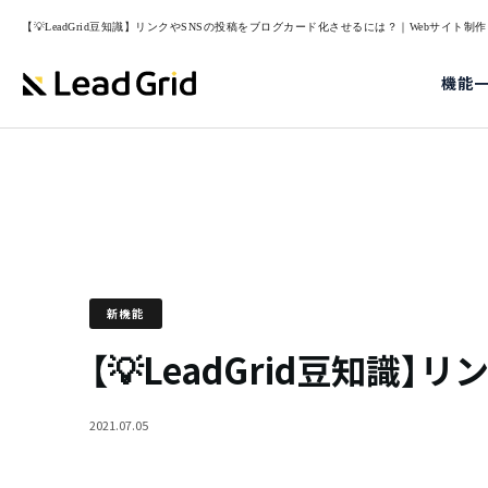
【💡LeadGrid豆知識】リンクやSNSの投稿をブログカード化させるには？｜Webサイト制作 /
機能
新機能
【💡LeadGrid豆知
2021.07.05