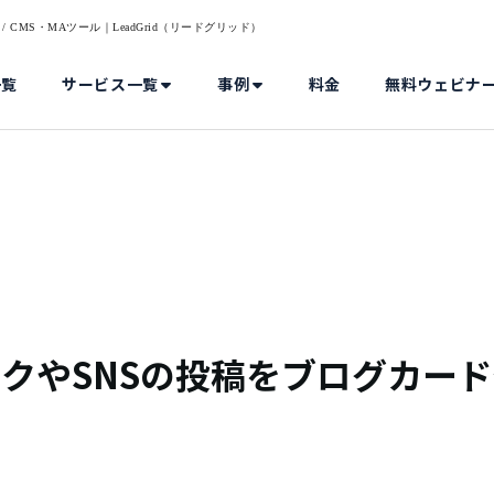
 CMS・MAツール｜LeadGrid（リードグリッド）
一覧
サービス一覧
事例
料金
無料ウェビナ
識】リンクやSNSの投稿をブログカ