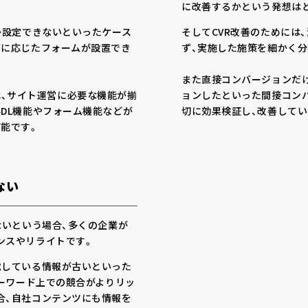
に改善するかという発想は
か設定できないといったケース
そしてCVR改善のためには
ズに応じたフォームが設置でき
ず、実施した施策を細かく
また直接コンバージョンだ
』では、サイト運営に必要な機能が揃
ョンしたといった間接コン
DL機能やフォーム機能などが
切に効果検証し、改善して
能です。
ない
ないという場合、多くの企業が
ンスやリライトです。
載している情報が古いといった
キーワード上での競合がよりリッ
合、自社コンテンツにも情報を