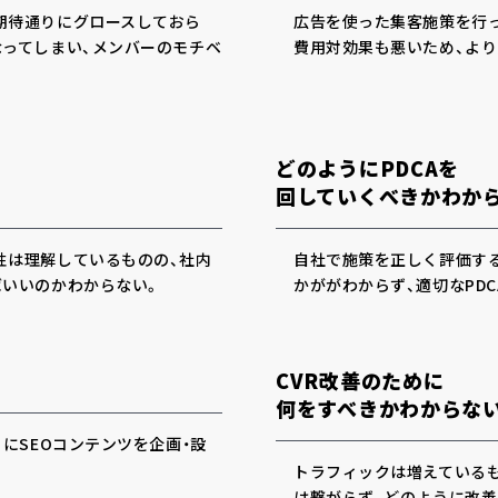
期待通りにグロースしておら
広告を使った集客施策を行っ
なってしまい、メンバーのモチベ
費用対効果も悪いため、よ
どのようにPDCAを
回していくべきかわか
性は理解しているものの、社内
自社で施策を正しく評価す
ばいいのかわからない。
かががわからず、適切なPD
CVR改善のために
何をすべきかわからな
にSEOコンテンツを企画・設
トラフィックは増えている
は繋がらず、どのように改