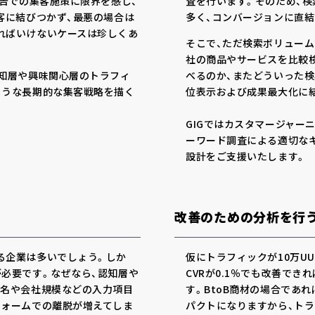
広告での集客施策に限界を感じ、
査を行います。そのため、
客に結びつかず、最悪の場合は
多く、コンバージョンに直
ればいけないケースは珍しくあ
そこで、ただ検索ボリューム
社の商品やサービスを比較
認知層や興味関心層のトラフィ
べるのか、またどういった
ような長期的な集客戦略を描く
位表示および成果最大化に結
GIGではカスタマージャー
ーワード調査による適切な
設計をご支援いたします。
改善のための分析を行
る企業は多いでしょう。しか
仮にトラフィックが10万U
必要です。なぜなら、認知層や
CVRが0.1％でも改善でき
署名や会社規模などの入力項目
す。BtoB商材の場合であ
フォームでの離脱が増えてしま
パクトになりますから、トラ