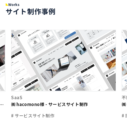
Works
サイト制作事例
SaaS
不
㈱ hacomono様 - サービスサイト制作
㈱
ト
# サービスサイト制作
#