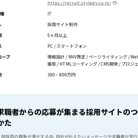
https://recruit.stylagy.co.jp/
業種
IT
ル
採用サイト制作
間
5ヶ月以上
ス
PC / スマートフォン
コープ
情報設計 / MVV策定 / ページライティング / We
撮影 / HTMLコーディング / CMS開発 / プロ
用
300 ~ 800万円
求職者からの応募が集まる採用サイトのつ
かた
人材採用の競争が激化する中、自社が伝えたいメッセージや求職者が知