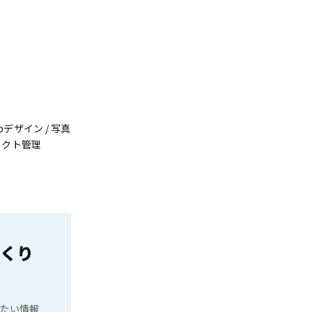
bデザイン / 写真
ジェクト管理
くり
りたい情報