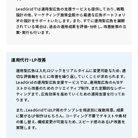
LeadGridでは運用型広告の支援サービスも提供しており、戦略
設計の他、マーケティング施策全般から最適な広告ポートフォリ
オの設計をサポートいたします。また、すでに運用型広告を展開
されている場合は、過去の運用成果を評価・分析し、改善施策の立
案・実行も行います。
運用代行・LP改善
運用型広告は入札ロジックをリアルタイムに変更可能なため、適
切な評価軸をもとに改善を繰り返していくことが求められます。
LeadGridの運用型広告支援サービスでは、運用型広告のA/Bテ
ストから改善のためのクリエイティブ制作、また定期的なレポー
ティングまで、広告効率を高めていくための運用支援を行ってお
ります。
また、LeadGridではLP用のテンプレを用途別に複数用意。成果
に繋がるLP制作はもちろん、コーディング不要でテキストや素材
の差し替え、構成変更が可能なため、スピード感のあるLP改善を
実現します。