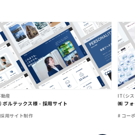
不動産
IT（シ
㈱ ボルテックス様 - 採用サイト
㈱ フ
# 採用サイト制作
# コー