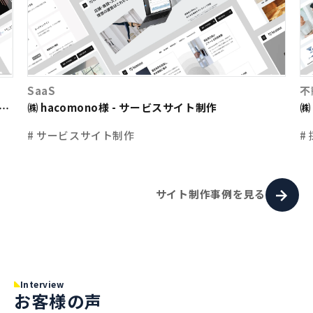
SaaS
不
㈱ hacomono様 - サービスサイト制作
㈱
ト
# サービスサイト制作
#
サイト制作事例を見る
Interview
お客様の声