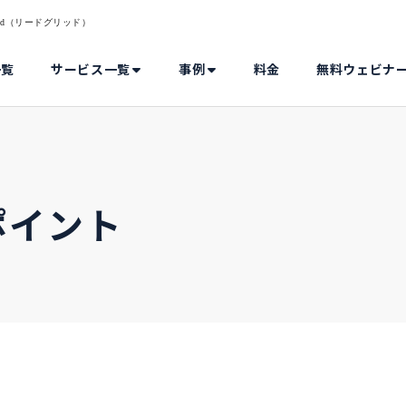
rid（リードグリッド）
一覧
サービス一覧
事例
料金
無料ウェビナ
ポイント