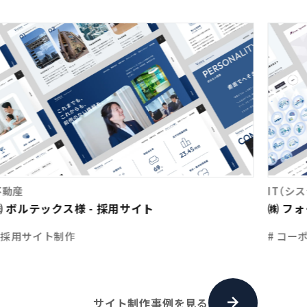
不動産
IT（シ
㈱ ボルテックス様 - 採用サイト
㈱ フ
# 採用サイト制作
# コー
サイト制作事例を見る