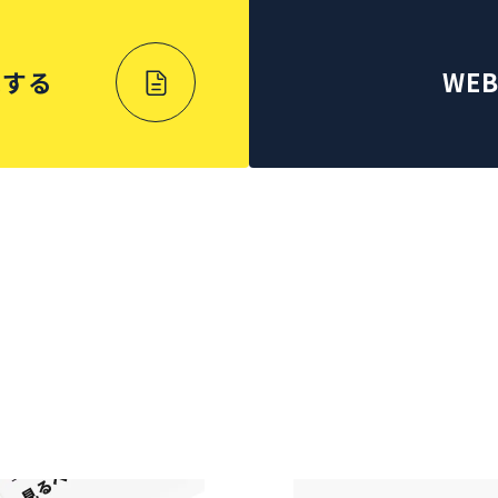
求する
WE