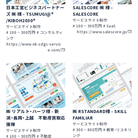
日本工営ビジネスパートナー
SALESCORE ㈱ 様 -
ズ ㈱ 様 - TSUMUGI@®
SALESCORE
/KIBOH2030®
サービスサイト制作
# 100 ~ 300万円 # SaaS
サービスサイト制作
https://www.salescore.jp/
# 100 ~ 300万円 # コンサルティ
ング
https://www.nk-sdgs-servic
e.com/
㈱ リアルト・ハーツ様 - 新
㈱ RSTANDARD様 - SKILL
潟・長岡・上越 不動産買取応
FAMILIAR
援隊
サービスサイト制作
# 300 ~ 800万円 # 教育・リスキリ
サービスサイト制作
ング
# 100 ~ 300万円 # 不動産