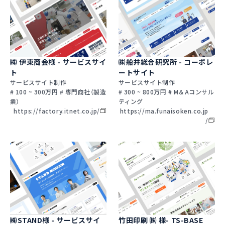
㈱ 伊東商会様 - サービスサイ
㈱船井総合研究所 - コーポレ
ト
ートサイト
サービスサイト制作
サービスサイト制作
# 100 ~ 300万円 # 専門商社（製造
# 300 ~ 800万円 # M＆Aコンサル
業）
ティング
https://factory.itnet.co.jp/
https://ma.funaisoken.co.jp
/
㈱STAND様 - サービスサイ
竹田印刷 ㈱ 様- TS-BASE