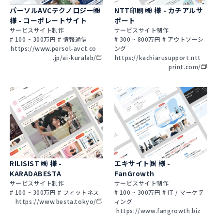
パーソルAVCテクノロジー㈱
NTT印刷 ㈱ 様 - カチアルサ
様 - コーポレートサイト
ポート
サービスサイト制作
サービスサイト制作
# 100 ~ 300万円 # 情報通信
# 300 ~ 800万円 # アウトソーシ
https://www.persol-avct.co
ング
.jp/ai-kuralab/
https://kachiarusupport.ntt
print.com/
RILISIST ㈱ 様 -
エキサイト㈱ 様 -
KARADABESTA
FanGrowth
サービスサイト制作
サービスサイト制作
# 100 ~ 300万円 # フィットネス
# 100 ~ 300万円 # IT / マーケテ
https://www.besta.tokyo/
ィング
https://www.fangrowth.biz