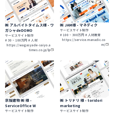
㈱ アルバイトタイムス様 - ワ
㈱ JAM様 - マネディク
ガシャdeDOMO
サービスサイト制作
# 100 ~ 300万円 # 人材教育
サービスサイト制作
https://service.manadic.co
# 30 ~ 100万円 # 人材
m/
https://wagasyade-saiyo.a
times.co.jp/lp
京阪建物 ㈱ 様 -
㈱ トリドリ 様 - toridori
ServiceOffice W
marketing
サービスサイト制作
サービスサイト制作