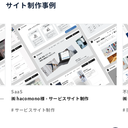
サイト制作事例
SaaS
不
㈱ hacomono様 - サービスサイト制作
㈱
ト
# サービスサイト制作
#