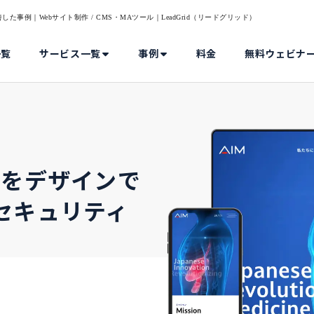
例｜Webサイト制作 / CMS・MAツール｜LeadGrid（リードグリッド）
一覧
サービス一覧
事例
料金
無料ウェビナ
感をデザインで
セキュリティ
例