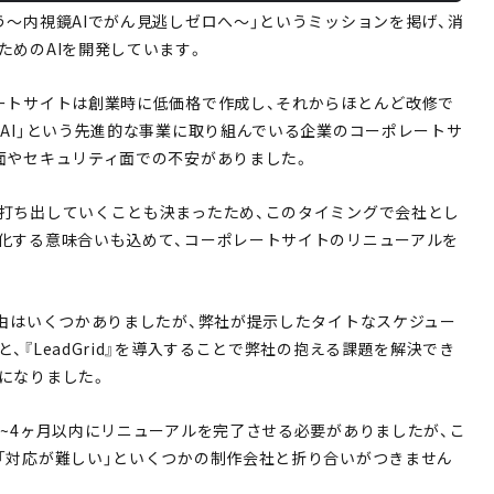
う～内視鏡AIでがん見逃しゼロへ～」というミッションを掲げ、消
ためのAIを開発しています。
ートサイトは創業時に低価格で作成し、それからほとんど改修で
「AI」という先進的な事業に取り組んでいる企業のコーポレートサ
面やセキュリティ面での不安がありました。
打ち出していくことも決まったため、このタイミングで会社とし
化する意味合いも込めて、コーポレートサイトのリニューアルを
理由はいくつかありましたが、弊社が提示したタイトなスケジュー
、『LeadGrid』を導入することで弊社の抱える課題を解決でき
になりました。
3~4ヶ月以内にリニューアルを完了させる必要がありましたが、こ
「対応が難しい」といくつかの制作会社と折り合いがつきません