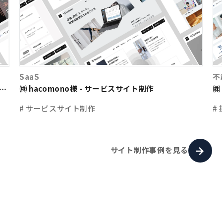
SaaS
不
㈱ hacomono様 - サービスサイト制作
㈱
ト
# サービスサイト制作
#
サイト制作事例を見る