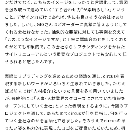
ンだけでなく、こちらのイメージをしっかりと言語化して、意図
を汲み取って進めていく“すり合わせ力”が素晴らしい」という
こと。デザイン力だけであれば、他にも良さそうな会社はあり
ました。しかし、GIGさんほどオーダーに真摯に答えようとして
くれる会社はなかった。抽象的な要望に対しても事例を交えて
「このようなイメージですか」と丁寧に認識合わせをしてくれた
のがとても印象的で。この会社ならリブランディングをかねた
サイトリニューアルという重要なプロジェクトでも安心して任
せられると感じたんです。
実際にリブラディングを進めるための議論を通し、circusを表
現する新しいワードがいろいろと生まれていきました。たとえ
ば以前までは「人材紹介」といった言葉を多く用いていました
が、最終的には「人事・人材業界のクローズにされていた情報を
オープンにしていく会社」といった表現をするように。今回のプ
ロジェクトを通して、あらためてcircusが何を目指し、何を行っ
ていく会社なのかを言語化できました。そのうえでcircusのあ
りたい姿を魅力的に表現したロゴをご提案いただいたため、初