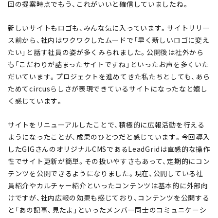
回の提案時点でもう、これがいいと確信していましたね。
新しいサイトもロゴも、みんな気に入っています。サイトリリー
ス前から、社内はワクワクしたムードで「早く新しいロゴに変え
たい」と話す社員の姿が多くみられました。公開後は社外から
も「こだわりが詰まったサイトですね」といったお声を多くいた
だいています。プロジェクトを進めてきた私たちとしても、あら
ためてcircusらしさが表現できているサイトになったなと嬉し
く感じています。
サイトをリニューアルしたことで、積極的に広報活動を行える
ようになったことが、成果のひとつだと感じています。今回導入
したGIGさんのオリジナルCMSであるLeadGridは直感的な操作
性でサイト更新が簡単。その扱いやすさもあって、定期的にコン
テンツを公開できるようになりました。現在、公開している社
員紹介やカルチャー紹介といったコンテンツは基本的に外部向
けですが、社内広報の効果も感じており、コンテンツを公開する
と「あの記事、見たよ」といったメンバー同士のコミュニケーシ