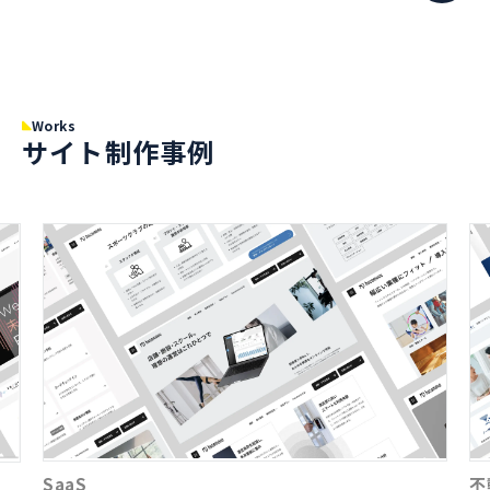
Works
サイト制作事例
SaaS
不