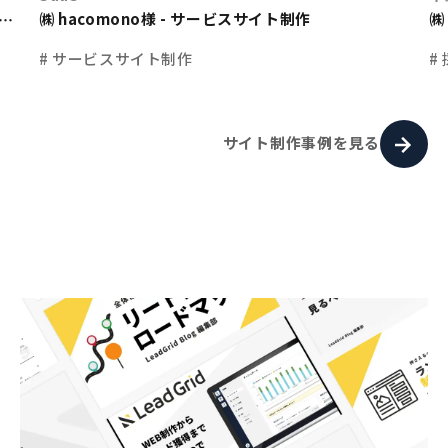
㈱ hacomono様 - サービスサイト制作
㈱
ト
# サービスサイト制作
#
サイト制作事例を見る