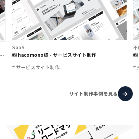
SaaS
不
㈱ hacomono様 - サービスサイト制作
㈱
ト
# サービスサイト制作
#
サイト制作事例を見る