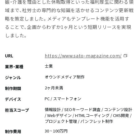
娠・介護を理由とした休暇取得といった福利厚生に関わる領
域まで、社労士の専門的な知識を活かせるコンテンツ更新戦
略を策定しました。メディアもテンプレート機能を活用す
ることで、企画からわずか1ヶ月という短期リリースを実現
しました。
https://www.sato-magazine.com/
URL
士業
業界・業種
オウンドメディア制作
ジャンル
2ヶ月未満
制作期間
PC / スマートフォン
デバイス
情報設計 / SEOキーワード調査 / コンテンツ設計
担当スコープ
/ Webデザイン / HTMLコーディング / CMS開発 /
プロジェクト管理 / パンフレット制作
30 ~ 100万円
制作費用