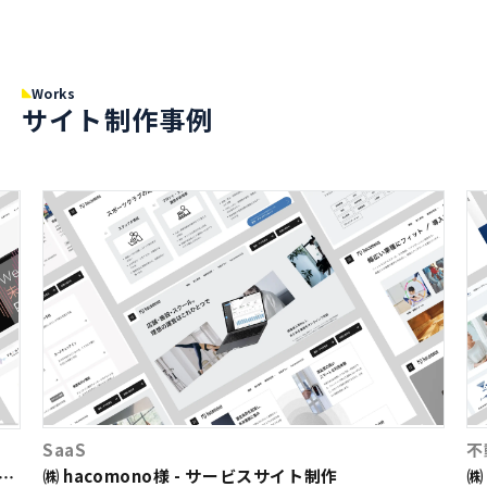
Works
サイト制作事例
SaaS
不
㈱ hacomono様 - サービスサイト制作
㈱
ト