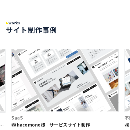
Works
サイト制作事例
SaaS
不
㈱ hacomono様 - サービスサイト制作
㈱
ト