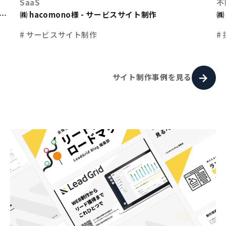
SaaS
不
㈱ hacomono様 - サービスサイト制作
㈱
ト
# サービスサイト制作
#
サイト制作事例を見る