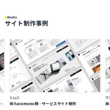
Works
サイト制作事例
SaaS
不
㈱ hacomono様 - サービスサイト制作
㈱
ト