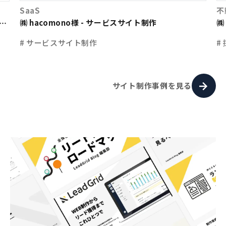
SaaS
不
㈱ hacomono様 - サービスサイト制作
㈱
ト
# サービスサイト制作
#
サイト制作事例を見る