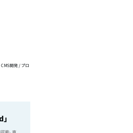
 CMS開発 / プロ
d」
作可能。直