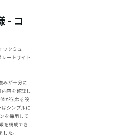
- コ
ィックミュー
ポレートサイト
強みが十分に
業内容を整理し
価値が伝わる設
ンはシンプルに
ョンを採用して
情報を構成でき
ました。