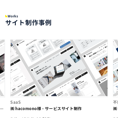
Works
サイト制作事例
SaaS
不
㈱ hacomono様 - サービスサイト制作
㈱
ト