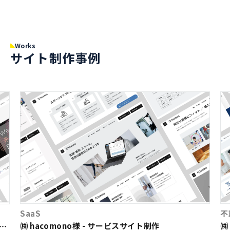
Works
サイト制作事例
SaaS
不
㈱ hacomono様 - サービスサイト制作
㈱
ト