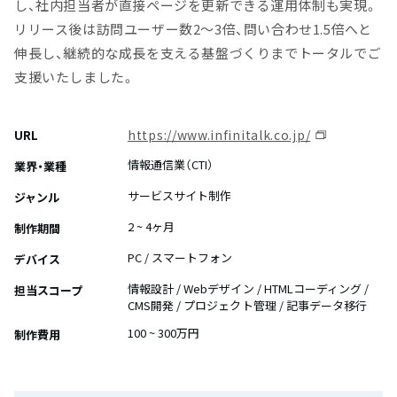
し、社内担当者が直接ページを更新できる運用体制も実現。
リリース後は訪問ユーザー数2〜3倍、問い合わせ1.5倍へと
伸長し、継続的な成長を支える基盤づくりまでトータルでご
支援いたしました。
https://www.infinitalk.co.jp/
URL
情報通信業（CTI）
業界・業種
サービスサイト制作
ジャンル
2 ~ 4ヶ月
制作期間
PC / スマートフォン
デバイス
情報設計 / Webデザイン / HTMLコーディング /
担当スコープ
CMS開発 / プロジェクト管理 / 記事データ移行
100 ~ 300万円
制作費用