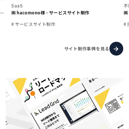
SaaS
不
㈱ hacomono様 - サービスサイト制作
㈱
ト
# サービスサイト制作
#
サイト制作事例を見る