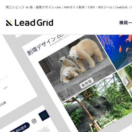
岡三リビック ㈱ 様 - 創環デザイン.com｜Webサイト制作 / CMS・MAツール｜LeadGri
機能