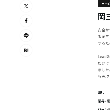
サー
岡三
安全か
る岡三
するた
Lea
だけで
ました
も実現
URL
業界・
ジャン