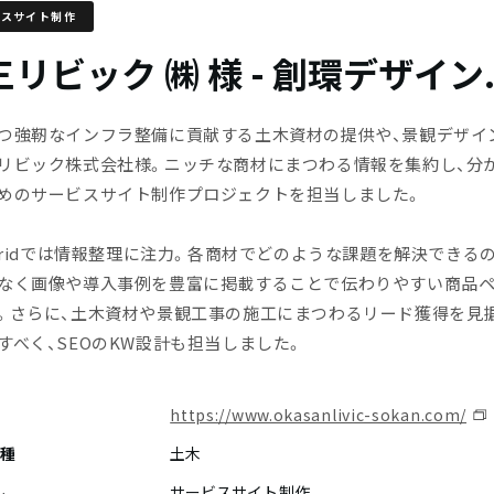
ビスサイト制作
リビック ㈱ 様 - 創環デザイン.
つ強靭なインフラ整備に貢献する土木資材の提供や、景観デザイ
リビック株式会社様。ニッチな商材にまつわる情報を集約し、分
めのサービスサイト制作プロジェクトを担当しました。
dGridでは情報整理に注力。各商材でどのような課題を解決できる
なく画像や導入事例を豊富に掲載することで伝わりやすい商品
。さらに、土木資材や景観工事の施工にまつわるリード獲得を見据
すべく、SEOのKW設計も担当しました。
https://www.okasanlivic-sokan.com/
業種
土木
ル
サービスサイト制作