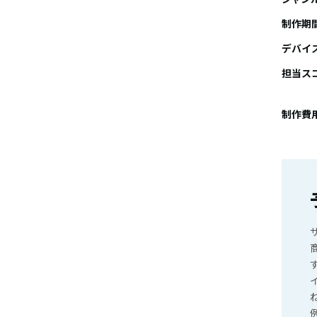
制作期
デバイ
担当ス
制作費