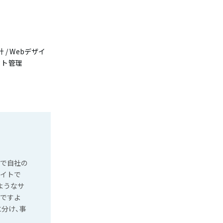
 / Webデザイ
ェクト管理
とで自社の
サイトで
ようなサ
いですよ
に分け、事