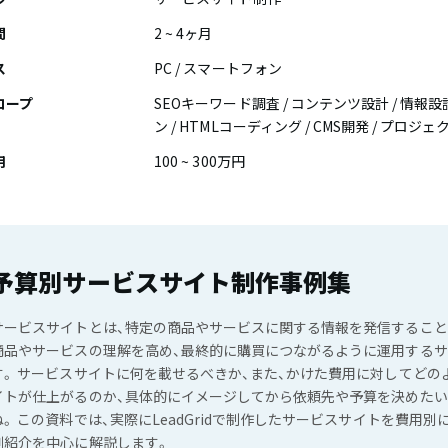
間
2 ~ 4ヶ月
ス
PC / スマートフォン
コープ
SEOキーワード調査 / コンテンツ設計 / 情報設計
ン / HTMLコーディング / CMS開発 / プロジ
用
100 ~ 300万円
予算別サービスサイト制作事例集
サービスサイトとは、特定の商品やサービスに関する情報を発信するこ
商品やサービスの理解を高め、最終的に購買につながるように運用する
す。 サービスサイトに何を載せるべきか、また、かけた費用に対してどの
イトが仕上がるのか、具体的にイメージしてから依頼先や予算を決めた
ね。 この資料では、実際にLeadGridで制作したサービスサイトを費用別
例紹介を中心に解説します。