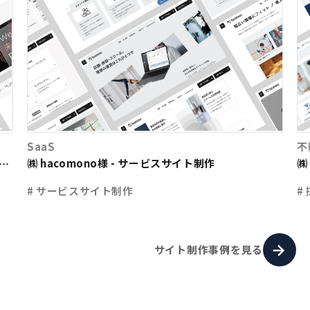
SaaS
不
㈱ hacomono様 - サービスサイト制作
㈱
ト
# サービスサイト制作
#
サイト制作事例を見る