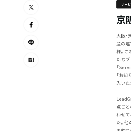
サー
京阪
大阪・
産の運
様。こ
たなブラ
「Ser
「お知
入いた
Lead
点ごと
わせて
た。他
果的に