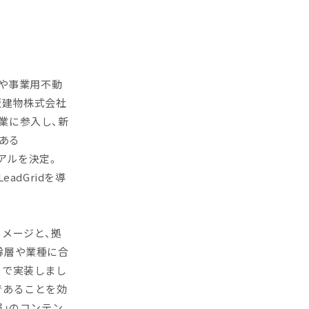
場や事業用不動
阪建物株式会社
業に参入し、新
である
ーアルを決定。
adGridを導
ドイメージと、拠
齢層や業種に合
とで実装しまし
であることを効
報」のコンテン