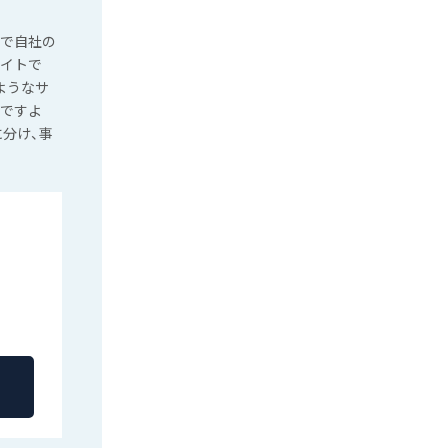
とで自社の
サイトで
ようなサ
いですよ
に分け、事