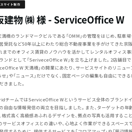
ビスサイト制作
建物 ㈱ 様 - ServiceOffice W
天満橋のランドマークビルである「OMM」の管理をはじめ、駐車
営受託など50年以上にわたり総合不動産事業を手がけてきた京
れまでのオフィス賃貸のノウハウを活かしてレンタルオフィス事
ンドとして「SeriveceOffice W」を立ち上げました。2店舗目
viceOffice W 天満橋」の開業にあたり、サービスサイトのリニュ
らせ」や「ニュース」だけでなく、固定ページの編集も自由にできるLe
だきました。
GridチームではServiceOffice Wというサービス全体のブラン
の自由な情報発信の両立を目指しました。また、ターゲットの年
、格式高く高級感あふれるデザインを、拠点の写真も活用するこ
のサービスオフィスとの違いや、心地よく作業ができるスペース
発信するために、提供するサービスを「フロアマップ」や「周辺情