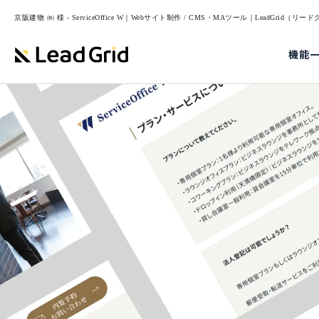
京阪建物 ㈱ 様 - ServiceOffice W｜Webサイト制作 / CMS・MAツール｜LeadGrid（リ
機能