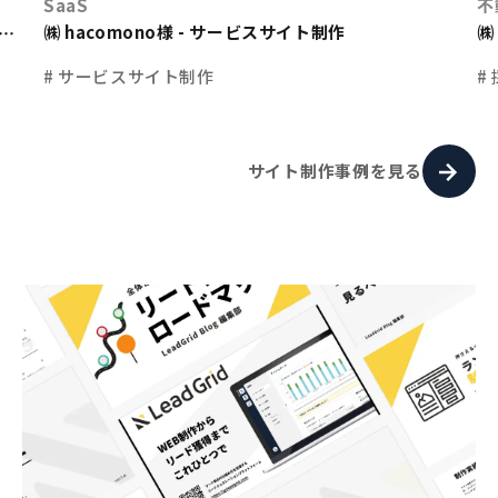
SaaS
不
㈱ hacomono様 - サービスサイト制作
㈱
ト
# サービスサイト制作
#
サイト制作事例を見る