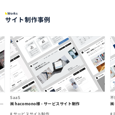
Works
サイト制作事例
SaaS
不
㈱ hacomono様 - サービスサイト制作
㈱
ト
# サービスサイト制作
#