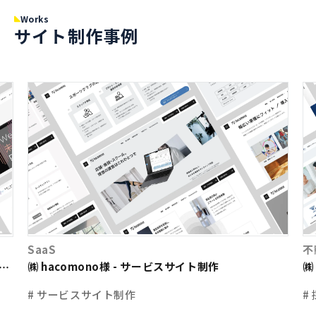
Works
サイト制作事例
SaaS
不
㈱ hacomono様 - サービスサイト制作
㈱
ト
# サービスサイト制作
#