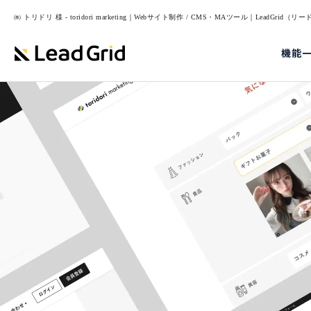
㈱ トリドリ 様 - toridori marketing｜Webサイト制作 / CMS・MAツール｜LeadGrid（
機能