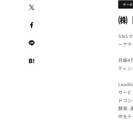
サー
㈱ 
SNS
ーケテ
月額4
ティン
Lea
サービ
ドコン
開発、
作をト