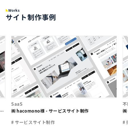
Works
サイト制作事例
SaaS
不
㈱ hacomono様 - サービスサイト制作
㈱
ト
# サービスサイト制作
#