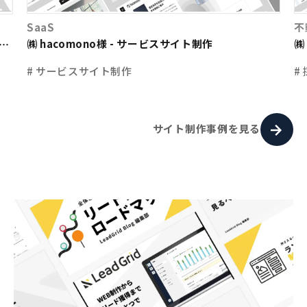
SaaS
不
㈱ hacomono様 - サービスサイト制作
㈱
ト
# サービスサイト制作
#
サイト制作事例を見る