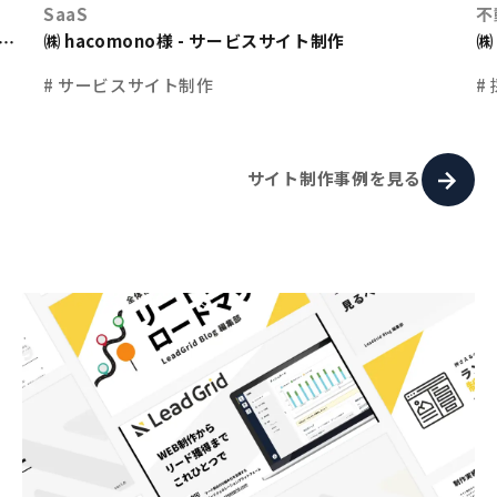
SaaS
不
㈱ hacomono様 - サービスサイト制作
㈱
ト
# サービスサイト制作
#
サイト制作事例を見る