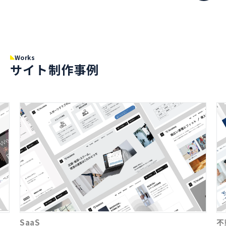
Works
サイト制作事例
SaaS
不