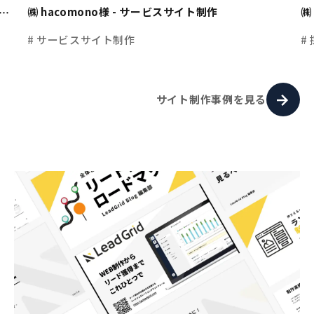
㈱ hacomono様 - サービスサイト制作
㈱
ト
# サービスサイト制作
#
サイト制作事例を見る