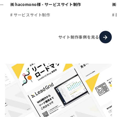
㈱ hacomono様 - サービスサイト制作
㈱
ト
# サービスサイト制作
#
サイト制作事例を見る