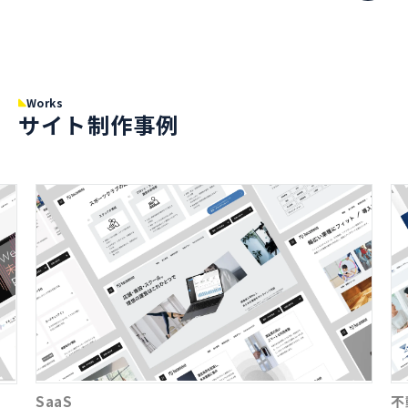
Works
サイト制作事例
SaaS
不