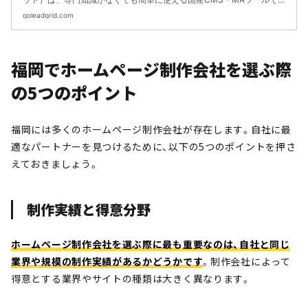
す。上場企業やスタートアップ企業を中心に、Webマーケティングの
goleadgrid.com
強化やサービス立上げ時にご利用頂いています。サービスサイトやオ
ウンドメディアなど見込顧客獲得に貢献できるWebサイト制作を得意
としています。
福岡でホームページ制作会社を選ぶ際
の5つのポイント
福岡には多くのホームページ制作会社が存在します。自社に最
適なパートナーを見つけるために、以下の5つのポイントを押さ
えておきましょう。
制作実績と得意分野
ホームページ制作会社を選ぶ際に最も重要なのは、自社と同じ
業界や規模の制作実績があるかどうかです
。制作会社によって
得意とする業界やサイトの種類は大きく異なります。