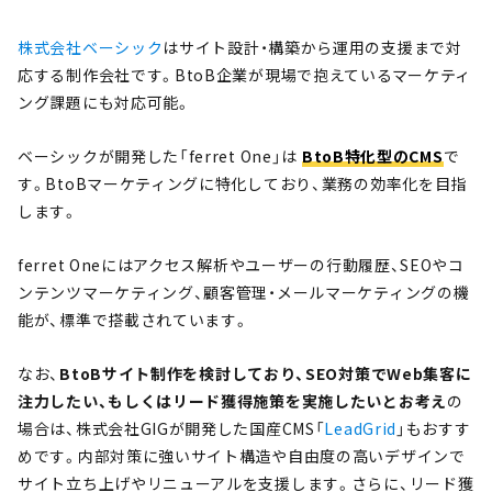
株式会社ベーシック
はサイト設計・構築から運用の支援まで対
応する制作会社です。BtoB企業が現場で抱えているマーケティ
ング課題にも対応可能。
ベーシックが開発した「ferret One」は
BtoB特化型のCMS
で
す。BtoBマーケティングに特化しており、業務の効率化を目指
します。
ferret Oneにはアクセス解析やユーザーの行動履歴、SEOやコ
ンテンツマーケティング、顧客管理・メールマーケティングの機
能が、標準で搭載されています。
なお、
BtoBサイト制作を検討しており、SEO対策でWeb集客に
注力したい、もしくはリード獲得施策を実施したいとお考え
の
場合は、株式会社GIGが開発した国産CMS「
LeadGrid
」もおすす
めです。内部対策に強いサイト構造や自由度の高いデザインで
サイト立ち上げやリニューアルを支援します。さらに、リード獲