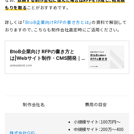
なお、
依頼する制作会社に悩んだ場合はRFPを作成し、相見積
もりを取る
ことがおすすめです。
詳しくは「
BtoB企業向けRFPの書き方とは
」の資料で解説して
おりますので、こちらも制作会社選定時にご活用ください。
BtoB企業向け RFPの書き方と
は|Webサイト制作・CMS開発｜
LeadGrid
goleadgrid.com
制作会社名
費用の目安
小規模サイト：100万円〜
中規模サイト：200万〜400
株式会社GIG