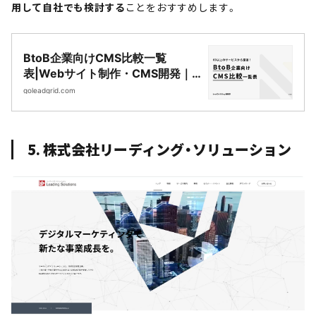
用して自社でも検討する
ことをおすすめします。
BtoB企業向けCMS比較一覧
表|Webサイト制作・CMS開発｜
LeadGrid
goleadgrid.com
5. 株式会社リーディング・ソリューション