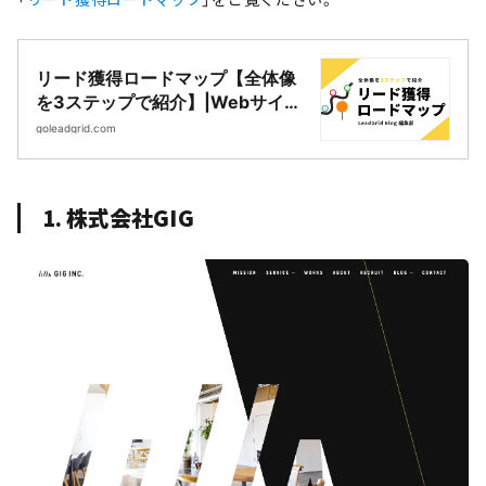
リード獲得ロードマップ【全体像
を3ステップで紹介】|Webサイト
制作・CMS開発｜LeadGrid
goleadgrid.com
1. 株式会社GIG