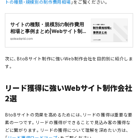
トの種類・規模別の制作費用相場
」をご覧ください。
サイトの種類・規模別の制作費用
相場と事例まとめ|Webサイト制
作・CMS開発｜LeadGrid
goleadgrid.com
次に、BtoBサイト制作に強いWeb制作会社を目的別に紹介しま
す。
リード獲得に強いWebサイト制作会社
2選
BtoBサイトの効果を高めるためには、リードの獲得は重要な要
素の一つです。リードの獲得ができることで見込み客の獲得な
どに繋がります。リードの獲得について理解を深めたい方は、
「
リード獲得ロードマップ
」をご覧ください。