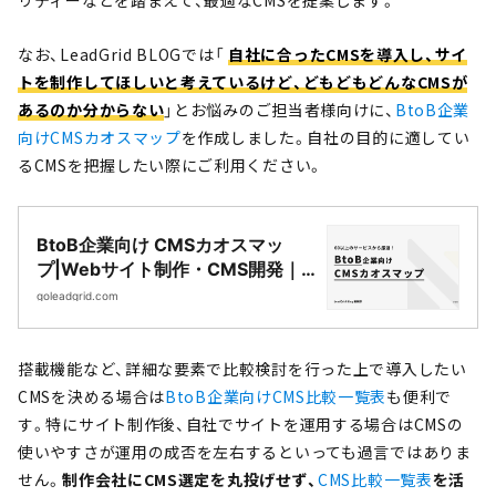
なお、LeadGrid BLOGでは「
自社に合ったCMSを導入し、サイ
トを制作してほしいと考えているけど、どもどもどんなCMSが
あるのか分からない
」とお悩みのご担当者様向けに、
BtoB企業
向けCMSカオスマップ
を作成しました。自社の目的に適してい
るCMSを把握したい際にご利用ください。
BtoB企業向け CMSカオスマッ
プ|Webサイト制作・CMS開発｜
LeadGrid
goleadgrid.com
搭載機能など、詳細な要素で比較検討を行った上で導入したい
CMSを決める場合は
BtoB企業向けCMS比較一覧表
も便利で
す。特にサイト制作後、自社でサイトを運用する場合はCMSの
使いやすさが運用の成否を左右するといっても過言ではありま
せん。
制作会社にCMS選定を丸投げせず、
CMS比較一覧表
を活