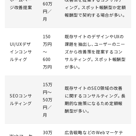
60万
ジ改善提案
ィング。スポット報酬型か定額
円／
報酬型で契約する場合が多い。
月
150
既存サイトのデザインやUXの
UI/UXデザ
万円
課題を抽出し、ユーザーのニー
インコンサ
～
ズから改善策を提案するコン
ルティグ
600
サルティング。スポット報酬型
万円
が多い。
15万
既存サイトのSEO領域の改善
円～
SEOコンサ
に関するコンサルティング。長
50万
ルティング
期的な施策になるため定額報
円／
酬型が多い。
月
30万
広告戦略などのWebマーケテ