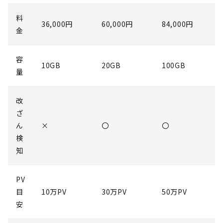
料
36,000円
60,000円
84,000円
金
容
10GB
20GB
100GB
量
改
ざ
ん
×
〇
〇
検
知
PV
目
10万PV
30万PV
50万PV
安