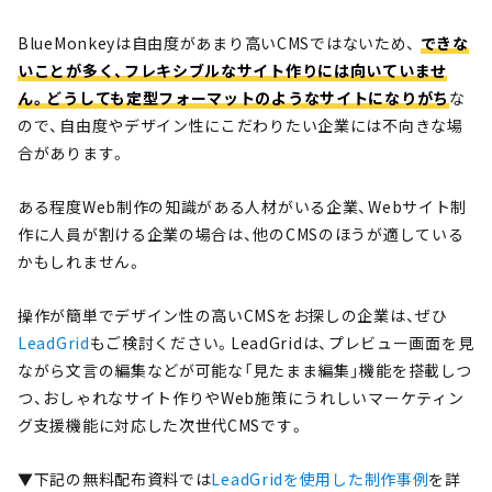
BlueMonkeyは自由度があまり高いCMSではないため、
できな
いことが多く、フレキシブルなサイト作りには向いていませ
ん。どうしても定型フォーマットのようなサイトになりがち
な
ので、自由度やデザイン性にこだわりたい企業には不向きな場
合があります。
ある程度Web制作の知識がある人材がいる企業、Webサイト制
作に人員が割ける企業の場合は、他のCMSのほうが適している
かもしれません。
操作が簡単でデザイン性の高いCMSをお探しの企業は、ぜひ
LeadGrid
もご検討ください。LeadGridは、プレビュー画面を見
ながら文言の編集などが可能な「見たまま編集」機能を搭載しつ
つ、おしゃれなサイト作りやWeb施策にうれしいマーケティン
グ支援機能に対応した次世代CMSです。
▼下記の無料配布資料では
LeadGridを使用した制作事例
を詳