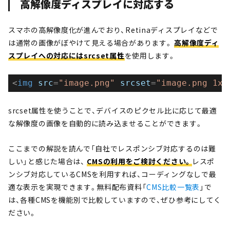
高解像度ディスプレイに対応する
スマホの高解像度化が進んでおり、Retinaディスプレイなどで
は通常の画像がぼやけて見える場合があります。
高解像度ディ
スプレイへの対応にはsrcset属性
を使用します。
<
img
src
=
"image.png"
srcset
=
"image.png 1x,
srcset属性を使うことで、デバイスのピクセル比に応じて最適
な解像度の画像を自動的に読み込ませることができます。
ここまでの解説を読んで「自社でレスポンシブ対応するのは難
しい」と感じた場合は、
CMSの利用をご検討ください。
レスポ
ンシブ対応しているCMSを利用すれば、コーディングなしで最
適な表示を実現できます。無料配布資料「
CMS比較一覧表
」で
は、各種CMSを機能別で比較していますので、ぜひ参考にしてく
ださい。