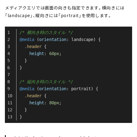
メディアクエリでは画面の向きも指定できます。横向きには
「landscape」、縦向きには「portrait」を使用します。
/* 横向き時のスタイル */
@media
 (
orientation
: landscape) {
.header
 {
height
: 
60px
;
  }
}
/* 縦向き時のスタイル */
@media
 (
orientation
: portrait) {
.header
 {
height
: 
80px
;
  }
}