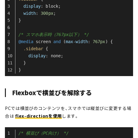
display
: block;
width
: 
300px
;
}
/* スマホ表示時（767px以下） */
@media
 screen 
and
 (
max-width
: 
767px
) {
.sidebar
 {
display
: none;
  }
}
Flexboxで横並びを解除する
PCでは横並びのコンテンツを、スマホでは縦並びに変更する場
合は
flex-directionを使用
します。
/* 横並び（PC向け） */