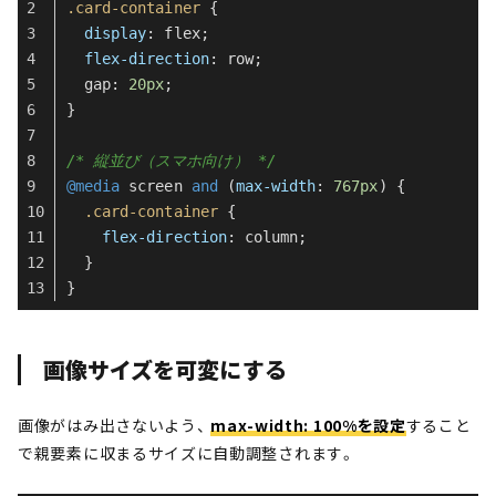
.card-container
 {
display
: flex;
flex-direction
: row;
  gap: 
20px
;
}
/* 縦並び（スマホ向け） */
@media
 screen 
and
 (
max-width
: 
767px
) {
.card-container
 {
flex-direction
: column;
  }
}
画像サイズを可変にする
画像がはみ出さないよう、
max-width: 100%を設定
すること
で親要素に収まるサイズに自動調整されます。