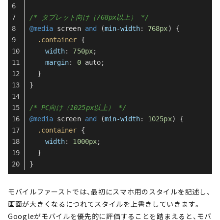
/* タブレット向け（768px以上） */
@media
 screen 
and
 (
min-width
: 
768px
) {
.container
 {
width
: 
750px
;
margin
: 
0
 auto;
  }
}
/* PC向け（1025px以上） */
@media
 screen 
and
 (
min-width
: 
1025px
) {
.container
 {
width
: 
1000px
;
  }
}
モバイルファーストでは、最初にスマホ用のスタイルを記述し、
画面が大きくなるにつれてスタイルを上書きしていきます。
Googleがモバイルを優先的に評価することを踏まえると、モバ