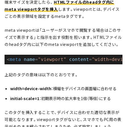
端末サイズを決定したら、
HTMLファイルのheadタグ内に
meta viewportタグを挿入
します。viewportとは、デバイス
ごとの表示領域を設定するmetaタグです。
meta viewportは「ユーザーがスマホで閲覧する場合はこのサ
イズで表示する」と指示を出す役割を担います。HTMLファイル
のheadタグ内に以下のmeta viewportを追加してください。
<
meta
name
=
"viewport"
content
=
"width=devic
上記のタグの意味は以下のとおりです。
width=device-width
：横幅をデバイスの画面幅に合わせる
initial-scale=1
：初期表示時の拡大率を1倍（等倍）にする
このタグを挿入することで、デバイスに合わせた適切な表示が
可能となります。viewportタグがないと、スマホでもPC用の表
示がそのまま縮小されてしまうため、必ず設定しましょう。