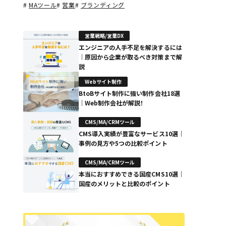
#
MAツール
#
営業
#
ブランディング
営業戦略/営業DX
エンジニアの人手不足を解決するには
｜原因から企業が取るべき対策まで解
説
Webサイト制作
BtoBサイト制作に強い制作会社18選
｜Web制作会社が解説！
CMS/MA/CRMツール
CMS導入実績が豊富なサービス10選｜
事例の見方や5つの比較ポイント
CMS/MA/CRMツール
本当におすすめできる国産CMS10選｜
国産のメリットと比較のポイント