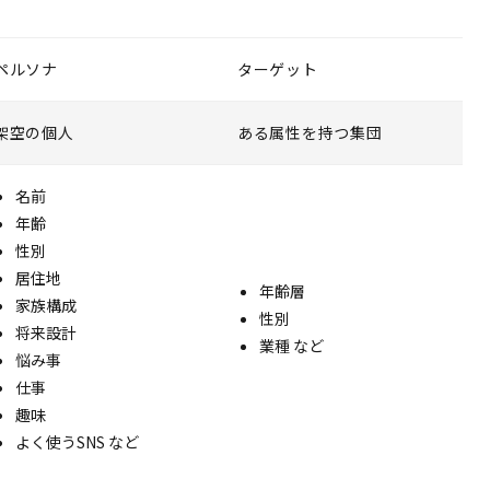
ペルソナ
ターゲット
架空の個人
ある属性を持つ集団
名前
年齢
性別
居住地
年齢層
家族構成
性別
将来設計
業種 など
悩み事
仕事
趣味
よく使うSNS など