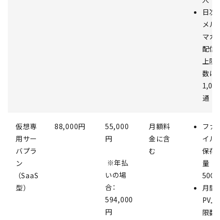
日次
メル
マガ
配信
上限
数は
1,00
通
仮想専
88,000円
55,000
月額料
ファ
用サー
円
金に含
イル
バプラ
む
保存
※年払
ン
量
いの場
（SaaS
50G
合：
型）
月間
594,000
PV上
円
限数