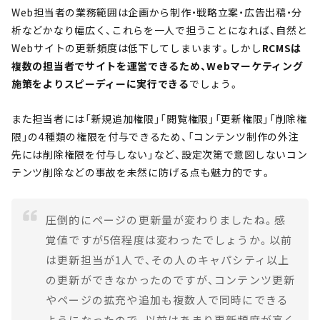
Web担当者の業務範囲は企画から制作・戦略立案・広告出稿・分
析などかなり幅広く、これらを一人で担うことになれば、自然と
Webサイトの更新頻度は低下してしまいます。しかし
RCMSは
複数の担当者でサイトを運営できるため、Webマーケティング
施策をよりスピーディーに実行できる
でしょう。
また担当者には「新規追加権限」「閲覧権限」「更新権限」「削除権
限」の4種類の権限を付与できるため、「コンテンツ制作の外注
先には削除権限を付与しない」など、設定次第で意図しないコン
テンツ削除などの事故を未然に防げる点も魅力的です。
圧倒的にページの更新量が変わりましたね。感
覚値ですが5倍程度は変わったでしょうか。以前
は更新担当が1人で、その人のキャパシティ以上
の更新ができなかったのですが、コンテンツ更新
やページの拡充や追加も複数人で同時にできる