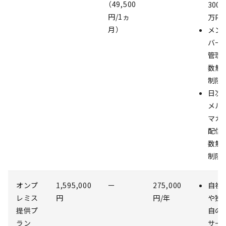
（49,500
300
円/1ヵ
万PV
月）
メン
バー
管理
数無
制限
日次
メル
マガ
配信
数無
制限
オンプ
1,595,000
ー
275,000
自社
レミス
円
円/年
や独
提供プ
自の
ラン
サー