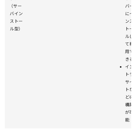
（サー
バー
バイン
にイ
ストー
ンス
ル型）
トー
ルし
て利
用で
きる
イン
トラ
サイ
トな
どの
構築
が可
能