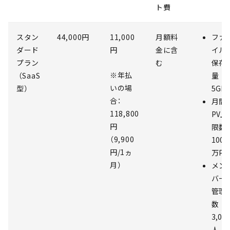
ト費
スタン
44,000円
11,000
月額料
ファ
ダード
円
金に含
イル
プラン
む
保存
※年払
（SaaS
量
いの場
型）
5GB
合：
月間
118,800
PV上
円
限数
（9,900
100
円/1ヵ
万PV
月）
メン
バー
管理
数
3,00
人