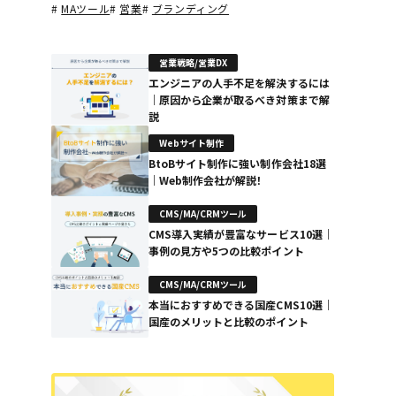
#
MAツール
#
営業
#
ブランディング
営業戦略/営業DX
エンジニアの人手不足を解決するには
｜原因から企業が取るべき対策まで解
説
Webサイト制作
BtoBサイト制作に強い制作会社18選
｜Web制作会社が解説！
CMS/MA/CRMツール
CMS導入実績が豊富なサービス10選｜
事例の見方や5つの比較ポイント
CMS/MA/CRMツール
本当におすすめできる国産CMS10選｜
国産のメリットと比較のポイント