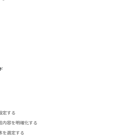
ド
を設定する
発信内容を明確化する
媒体を選定する