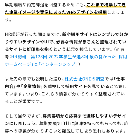
早期離職や内定辞退を回避するためにも、
これまで構築してき
た企業イメージや実像にあったWebデザインを採用
しましょ
う。
HR総研が行った調査※では、
新卒採用サイトはシンプルで分か
りやすいデザインやUIで、必要な情報がきちんと整理されてい
るサイトに好印象を抱く
という結果を報告しています。（※参
考：
HR総研 第128回 2022卒学生が選ぶ印象の良かった「採用
ホームページ」と「インターンシップ」
）
また先の章でも説明した通り、
株式会社ONEの調査
では
「仕事
内容」や「企業情報」を重視して採用サイトを見ている
と発表し
ています。つまり、これらの情報が分かりやすく整理されてい
ることが重要です。
そして当然ですが、
募集要項から応募まで遷移しやすいデザイ
ンにしましょう。
募集要項で自社に興味を持ってもらっても、応
募への導線が分かりずらいと離脱してしまう恐れもあります。