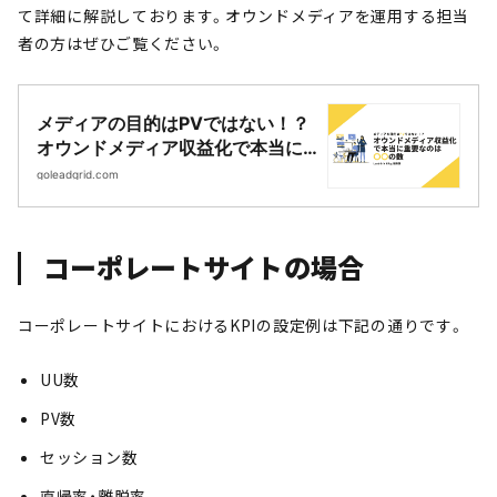
て詳細に解説しております。オウンドメディアを運用する担当
者の方はぜひご覧ください。
メディアの目的はPVではない！？
オウンドメディア収益化で本当に
重要なのは〇〇の数|Webサイト制
goleadgrid.com
作・CMS開発｜LeadGrid
コーポレートサイトの場合
コーポレートサイトにおけるKPIの設定例は下記の通りです。
UU数
PV数
セッション数
直帰率・離脱率