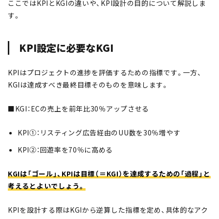
ここではKPIとKGIの違いや、KPI設計の目的について解説しま
す。
KPI設定に必要なKGI
KPIはプロジェクトの進捗を評価するための指標です。一方、
KGIは達成すべき最終目標そのものを意味します。
■KGI：ECの売上を前年比30％アップさせる
KPI①：リスティング広告経由のUU数を30％増やす
KPI②：回遊率を70％に高める
KGIは「ゴール」、KPIは目標（＝KGI）を達成するための「過程」と
考えるとよいでしょう。
KPIを設計する際はKGIから逆算した指標を定め、具体的なアク