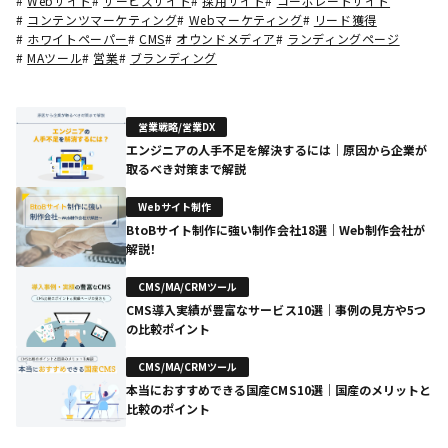
#
Webサイト
#
サービスサイト
#
採用サイト
#
コーポレートサイト
#
コンテンツマーケティング
#
Webマーケティング
#
リード獲得
#
ホワイトペーパー
#
CMS
#
オウンドメディア
#
ランディングページ
#
MAツール
#
営業
#
ブランディング
営業戦略/営業DX
エンジニアの人手不足を解決するには｜原因から企業が
取るべき対策まで解説
Webサイト制作
BtoBサイト制作に強い制作会社18選｜Web制作会社が
解説！
CMS/MA/CRMツール
CMS導入実績が豊富なサービス10選｜事例の見方や5つ
の比較ポイント
CMS/MA/CRMツール
本当におすすめできる国産CMS10選｜国産のメリットと
比較のポイント