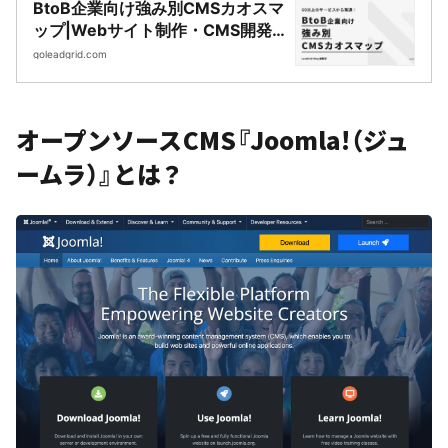
BtoB企業向け強み別CMSカオスマ
ップ|Webサイト制作・CMS開発
｜LeadGrid
goleadgrid.com
オープンソースCMS『Joomla!（ジュ
ームラ）』とは？