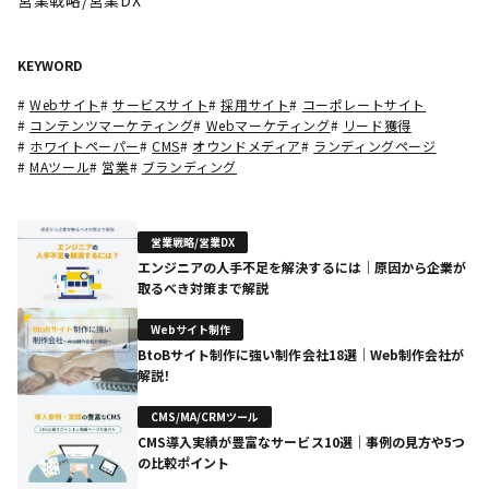
KEYWORD
#
Webサイト
#
サービスサイト
#
採用サイト
#
コーポレートサイト
#
コンテンツマーケティング
#
Webマーケティング
#
リード獲得
#
ホワイトペーパー
#
CMS
#
オウンドメディア
#
ランディングページ
#
MAツール
#
営業
#
ブランディング
営業戦略/営業DX
エンジニアの人手不足を解決するには｜原因から企業が
取るべき対策まで解説
Webサイト制作
BtoBサイト制作に強い制作会社18選｜Web制作会社が
解説！
CMS/MA/CRMツール
CMS導入実績が豊富なサービス10選｜事例の見方や5つ
の比較ポイント