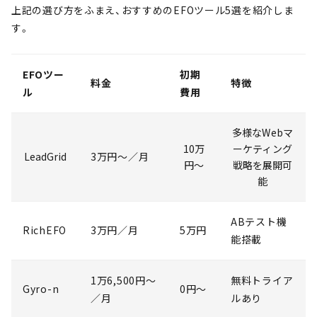
上記の選び方をふまえ、おすすめのEFOツール5選を紹介しま
す。
EFOツー
初期
料金
特徴
ル
費用
多様なWebマ
10万
ーケティング
LeadGrid
3万円～／月
円～
戦略を展開可
能
ABテスト機
RichEFO
3万円／月
5万円
能搭載
1万6,500円〜
無料トライア
Gyro-n
0円〜
／月
ルあり