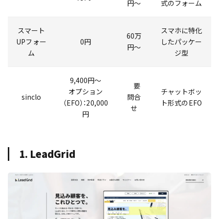
円～
式のフォーム
スマート
スマホに特化
60万
UPフォー
0円
したパッケー
円～
ム
ジ型
9,400円～
要
オプション
チャットボッ
sinclo
問合
（EFO）：20,000
ト形式のEFO
せ
円
1. LeadGrid