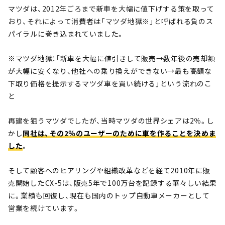
マツダは、2012年ごろまで新車を大幅に値下げする策を取って
おり、それによって消費者は「マツダ地獄※」と呼ばれる負のス
パイラルに巻き込まれていました。
※マツダ地獄：「新車を大幅に値引きして販売→数年後の売却額
が大幅に安くなり、他社への乗り換えができない→最も高額な
下取り価格を提示するマツダ車を買い続ける」という流れのこ
と
再建を狙うマツダでしたが、当時マツダの世界シェアは2％。し
かし
同社は、その2％のユーザーのために車を作ることを決めま
した
。
そして顧客へのヒアリングや組織改革などを経て2010年に販
売開始したCX-5は、販売5年で100万台を記録する華々しい結果
に。業績も回復し、現在も国内のトップ自動車メーカーとして
営業を続けています。