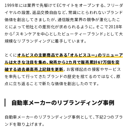
1999年には業界で先駆けてECサイトをオープンする、フリーダ
イヤルの設置、返品交換自由など、常識にとらわれないブランド
価値を創出してきましたが、通信販売業界の競争が激化したこ
とによって他社との差別化が求められるように。そこで2018年
から「スキンケアを中心としたビューティーブランド」として大
規模なリブランディングに着手しています。
とくに
オルビスの主要商品である「オルビスユー」のリニューア
ルは大きな注目を集め、発売から2カ月で販売累計67万個を突
破する過去最高売上記録を更新
。お客様起点の接客やサービス
を率先して行ってきたブランドの歴史を捨てるのではなく、原
点に立ち返ることで新たな価値を創出したのです。
自動車メーカーのリブランディング事例
自動車メーカーのリブランディング事例として、下記2つのブラ
ンドを取り上げます。