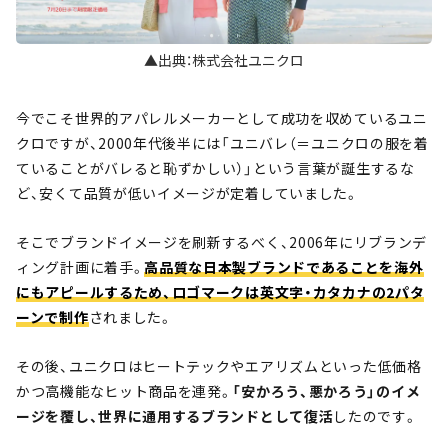
▲出典：株式会社ユニクロ
今でこそ世界的アパレルメーカーとして成功を収めているユニ
クロですが、2000年代後半には「ユニバレ（＝ユニクロの服を着
ていることがバレると恥ずかしい）」という言葉が誕生するな
ど、安くて品質が低いイメージが定着していました。
そこでブランドイメージを刷新するべく、2006年にリブランデ
ィング計画に着手。
高品質な日本製ブランドであることを海外
にもアピールするため、ロゴマークは英文字・カタカナの2パタ
ーンで制作
されました。
その後、ユニクロはヒートテックやエアリズムといった低価格
かつ高機能なヒット商品を連発。
「安かろう、悪かろう」のイメ
ージを覆し、世界に通用するブランドとして復活
したのです。