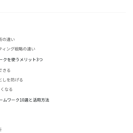
術の違い
ティング戦略の違い
ークを使うメリット3つ
縮できる
落としを防げる
すくなる
ームワーク10選と活用方法
析