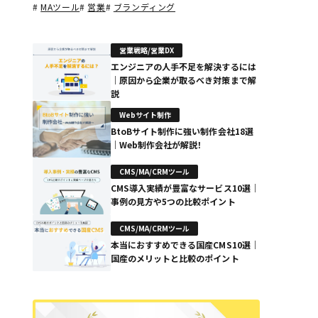
#
MAツール
#
営業
#
ブランディング
営業戦略/営業DX
エンジニアの人手不足を解決するには
｜原因から企業が取るべき対策まで解
説
Webサイト制作
BtoBサイト制作に強い制作会社18選
｜Web制作会社が解説！
CMS/MA/CRMツール
CMS導入実績が豊富なサービス10選｜
事例の見方や5つの比較ポイント
CMS/MA/CRMツール
本当におすすめできる国産CMS10選｜
国産のメリットと比較のポイント